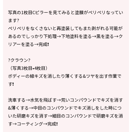
写真の1枚目Cピラーを見てみると塗膜がペリペリなってい
ます?
ペリペリをなくさないと再塗装してもまた剥がれる可能が
あるのでしっかり下処理→下地塗料を塗る→黒を塗る→ク
リアーを塗る→完成❗️
?クラウン?
（写真3枚目•4枚目）
ボディーの線キズを消したり薄くする&ツヤを出す作業で
す❗️
洗車する→水気を飛ばす→荒いコンパウンドでキズを消す
&薄くする→中目のコンパウンドでキズ消しをした時につ
いた研磨キズを消す→細目のコンパウンドで研磨キズを消
す→コーティング→完成❗️