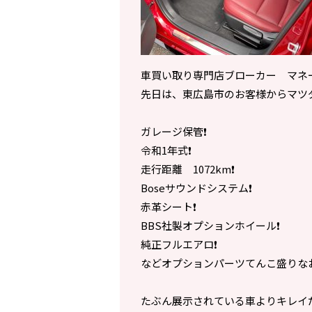
車買い取り専門店ブローカー マネ
先日は、東広島市のお客様からマツダ
ガレージ保管❗️
令和1年式❗️
走行距離 1072km❗️
Boseサウンドシステム❗️
赤革シート❗️
BBS社製オプションホイール❗️
純正フルエアロ❗️
などオプションパーツてんこ盛りな
たぶん展示されている車よりキレイ