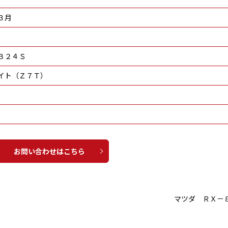
３月
Ｂ２４Ｓ
イト（Ｚ７Ｔ）
お問い合わせはこちら
マツダ ＲＸ－