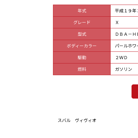
年式
平成１９年
グレード
Ｘ
型式
ＤＢＡ－Ｈ
ボディーカラー
パールホワ
駆動
２ＷＤ
燃料
ガソリン
スバル ヴィヴィオ