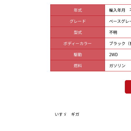
年式
輸入年月 
グレード
ベースグレ
型式
不明
ボディーカラー
ブラック（
駆動
2WD
燃料
ガソリン
いすゞ ギガ