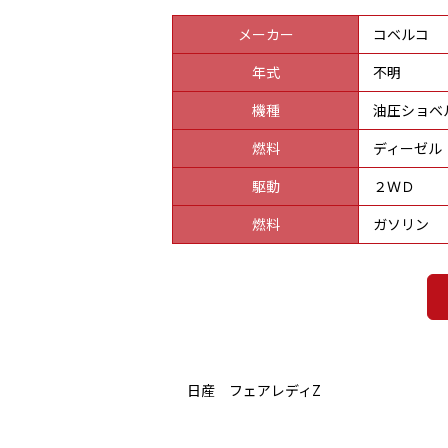
メーカー
コベルコ
年式
不明
機種
油圧ショベ
燃料
ディーゼル
駆動
２ＷＤ
燃料
ガソリン
日産 フェアレディZ