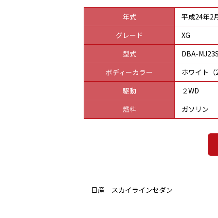
年式
平成24年2
グレード
XG
型式
DBA-MJ23
ボディーカラー
ホワイト（2
駆動
２WD
燃料
ガソリン
日産 スカイラインセダン