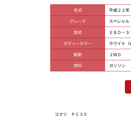
年式
平成２２年
グレード
スペシャル
型式
ＥＢＤ－Ｓ
ボディーカラー
ホワイト（
駆動
２ＷＤ
燃料
ガソリン
コマツ ＰＣ３０