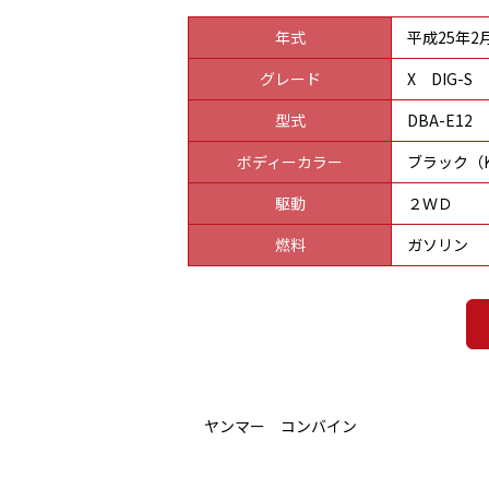
年式
平成25年2
グレード
X DIG-S
型式
DBA-E12
ボディーカラー
ブラック（K
駆動
２ＷＤ
燃料
ガソリン
ヤンマー コンバイン