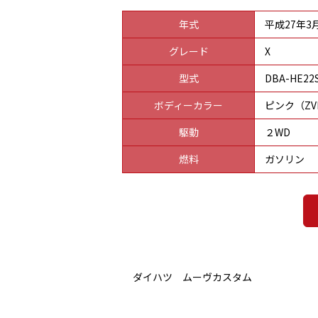
年式
平成27年3
グレード
X
型式
DBA-HE22
ボディーカラー
ピンク（ZV
駆動
２WD
燃料
ガソリン
ダイハツ ムーヴカスタム