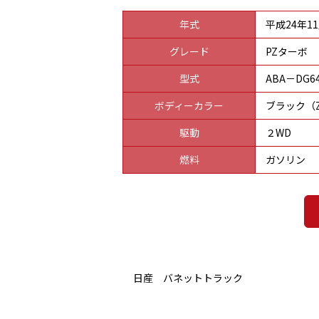
年式
平成24年1
グレード
PZターボ
型式
ABA－DG6
ボディーカラー
ブラック（Z
駆動
２WD
燃料
ガソリン
日産 バネットトラック