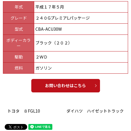
年式
平成１７年５月
グレード
２４０GプレミアLパッケージ
型式
CBA-ACU30W
ボディーカラ
ブラック（２０２）
ー
駆動
２ＷＤ
燃料
ガソリン
お問い合わせはこちら
トヨタ ８FGL10
ダイハツ ハイゼットトラック