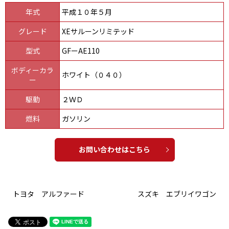
年式
平成１０年５月
グレード
XEサルーンリミテッド
型式
GFーAE110
ボディーカラ
ホワイト（０４０）
ー
駆動
２ＷＤ
燃料
ガソリン
お問い合わせはこちら
トヨタ アルファード
スズキ エブリイワゴン