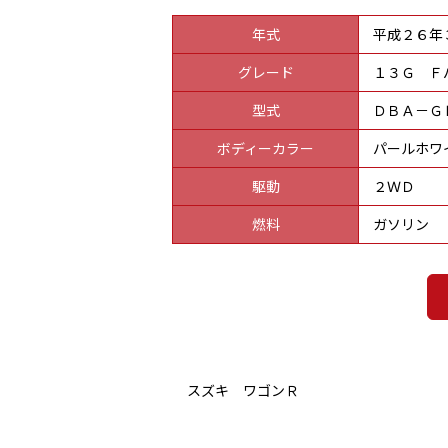
年式
平成２６年
グレード
１３Ｇ Ｆ
型式
ＤＢＡ－Ｇ
ボディーカラー
パールホワ
駆動
２ＷＤ
燃料
ガソリン
スズキ ワゴンＲ